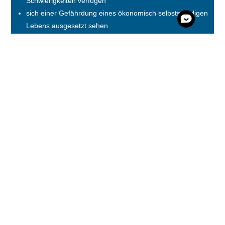
Schwierigkeiten verfügen
sich einer Gefährdung eines ökonomisch selbstständigen
Lebens ausgesetzt sehen
keine Lebensperspektiven entwickelt haben
von dauerhafter sozialer Destabilisierung und
Desintegration bedroht sind
keine Hilfe zur Erziehung oder Hilfe für junge Volljährige
erhalten können
umfassender Stabilisierung und Hilfen zur Integration in
Gesellschaft und Arbeitsleben bedürfen
PÄDAGOGIK