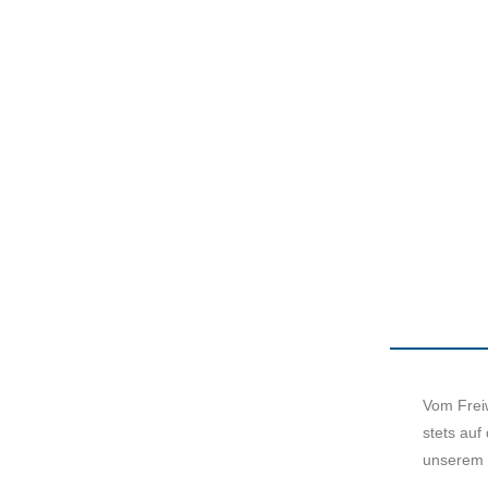
Vom Freiw
HT IRGENDWAS.
stets auf
 UNTERSCHIED.
unserem 